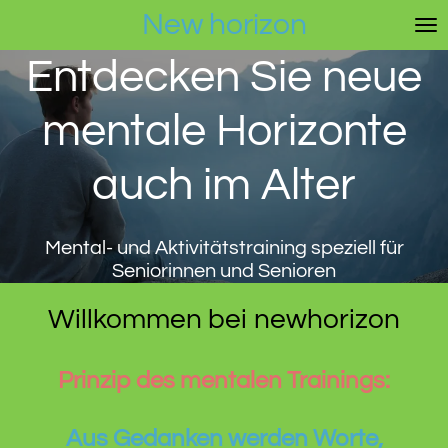
New horizon
Zum
Hauptinhalt
Entdecken Sie neue
springen
mentale Horizonte
auch im Alter
Mental- und Aktivitätstraining speziell für
Seniorinnen und Senioren
Willkommen bei newhorizon
Prinzip des mentalen Trainings:
Aus Gedanken werden Worte,